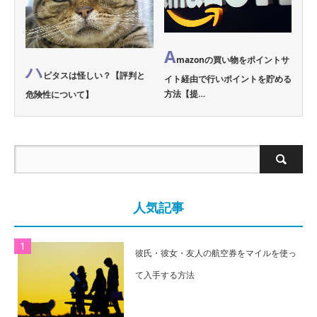
A
mazonの買い物をポイントサ
ハ
ピタスは怪しい？【評判と
イト経由で行いポイントを貯める
方法【提…
危険性について】
人気記事
彼氏・彼女・友人の航空券をマイルを使っ
て入手する方法