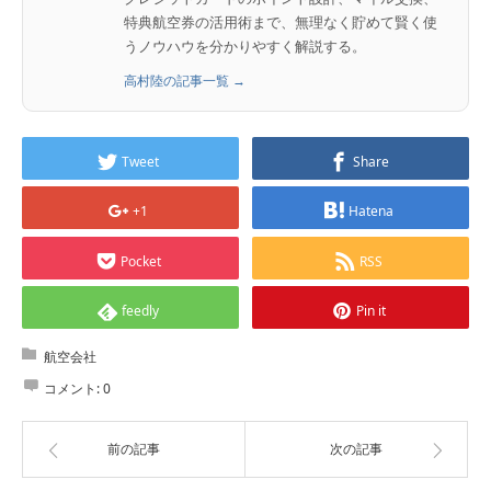
特典航空券の活用術まで、無理なく貯めて賢く使
うノウハウを分かりやすく解説する。
高村陸の記事一覧 →
Tweet
Share
+1
Hatena
Pocket
RSS
feedly
Pin it
航空会社
コメント:
0
前の記事
次の記事