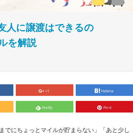
や友人に譲渡はできるの
ルを解説
+1
Hatena
feedly
Pin it
券までにちょっとマイルが貯まらない」「あと少し