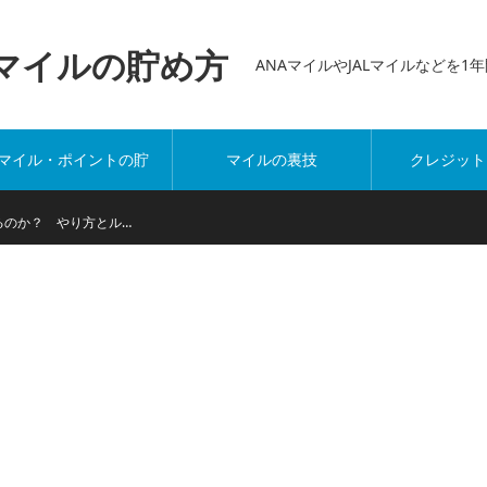
万マイルの貯め方
ANAマイルやJALマイルなどを
マイル・ポイントの貯
マイルの裏技
クレジット
め方
るのか？ やり方とル…