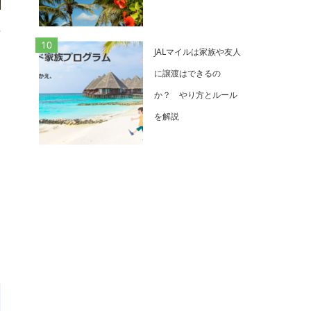
転
JALマイルは家族や友人
に譲渡はできるの
か？ やり方とルール
を解説
末
な