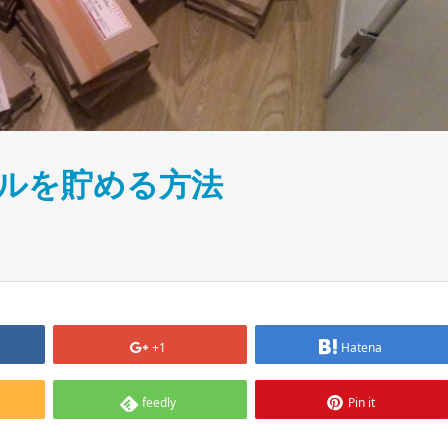
ルを貯める方法
+1
Hatena
feedly
Pin it