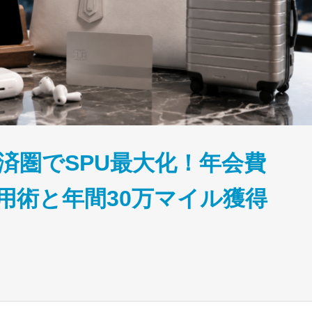
経済圏でSPU最大化！年会費
用術と年間30万マイル獲得