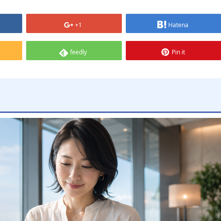
+1
Hatena
feedly
Pin it