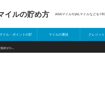
万マイルの貯め方
ANAマイルやJALマイルなどを
マイル・ポイントの貯
マイルの裏技
クレジット
め方
費負担ゼロ…