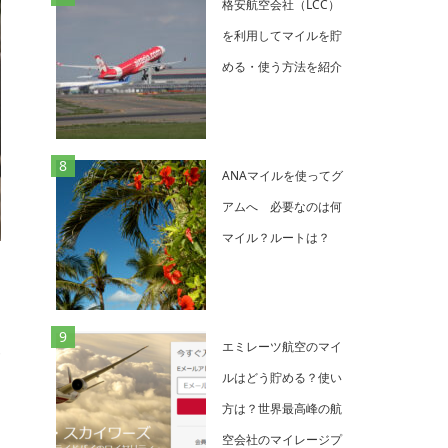
格安航空会社（LCC）
を利用してマイルを貯
める・使う方法を紹介
ANAマイルを使ってグ
アムへ 必要なのは何
マイル？ルートは？
す
エミレーツ航空のマイ
度
ルはどう貯める？使い
と
方は？世界最高峰の航
空会社のマイレージプ