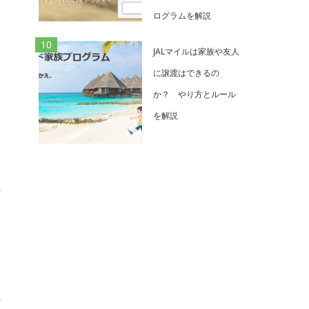
ログラムを解説
個
JALマイルは家族や友人
に譲渡はできるの
ら
か？ やり方とルール
を解説
こ
き
は
ど