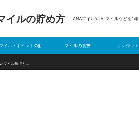
万マイルの貯め方
ANAマイルやJALマイルなどを
マイル・ポイントの貯
マイルの裏技
クレジット
め方
いマイル獲得と…