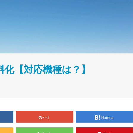
i無料化【対応機種は？】
+1
Hatena