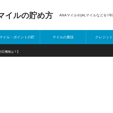
万マイルの貯め方
ANAマイルやJALマイルなどを
マイル・ポイントの貯
マイルの裏技
クレジット
め方
【対応機種は？】