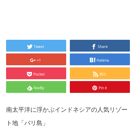
Tweet
Share
+1
Hatena
Pocket
RSS
feedly
Pin it
南太平洋に浮かぶインドネシアの人気リゾー
ト地「バリ島」