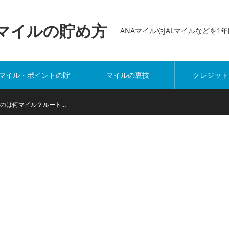
万マイルの貯め方
ANAマイルやJALマイルなどを
マイル・ポイントの貯
マイルの裏技
クレジット
め方
なのは何マイル？ルート…