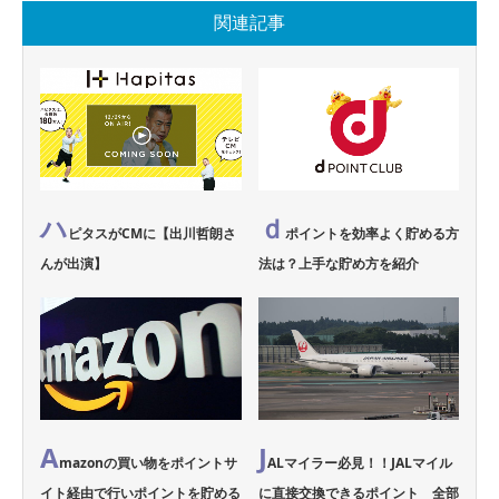
関連記事
ハ
ｄ
ピタスがCMに【出川哲朗さ
ポイントを効率よく貯める方
んが出演】
法は？上手な貯め方を紹介
A
J
mazonの買い物をポイントサ
ALマイラー必見！！JALマイル
イト経由で行いポイントを貯める
に直接交換できるポイント 全部