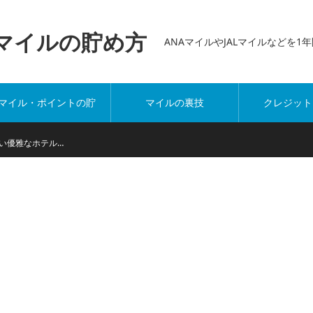
万マイルの貯め方
ANAマイルやJALマイルなどを
マイル・ポイントの貯
マイルの裏技
クレジット
め方
い優雅なホテル…