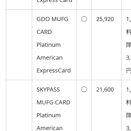
GDO MUFG
◯
25,920
1
CARD
料
Platinum
American
3
ExpressCard
円
SKYPASS
◯
21,600
1
MUFG CARD
料
Platinum
American
3