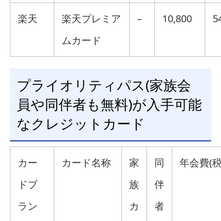
楽天
楽天プレミア
–
10,800
5
ムカード
プライオリティパス(家族会
員や同伴者も無料)が入手可能
なクレジットカード
カー
カード名称
家
同
年会費(税
ドブ
族
伴
ラン
カ
者