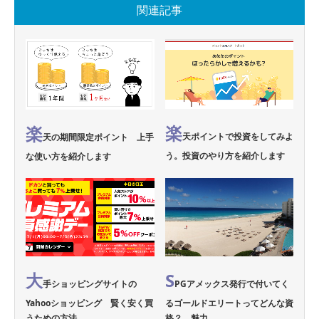
関連記事
楽
楽
天ポイントで投資をしてみよ
天の期間限定ポイント 上手
う。投資のやり方を紹介します
な使い方を紹介します
大
S
手ショッピングサイトの
PGアメックス発行で付いてく
Yahooショッピング 賢く安く買
るゴールドエリートってどんな資
うための方法…
格？ 魅力…