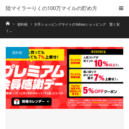
陸マイラーりくの100万マイルの貯め方
ホーム
節約術
大手ショッピングサイトのYahooショッピング 賢く安
く…
節約術