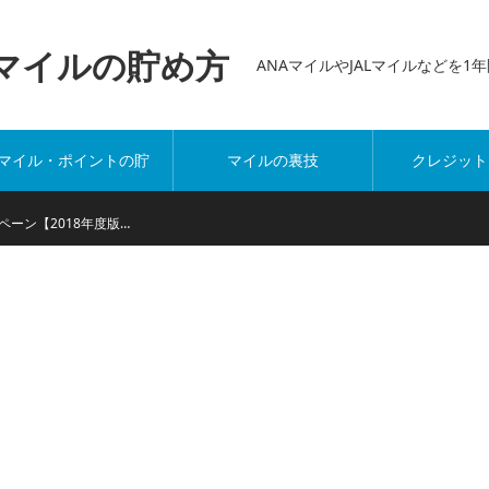
万マイルの貯め方
ANAマイルやJALマイルなどを
マイル・ポイントの貯
マイルの裏技
クレジット
め方
ペーン【2018年度版…