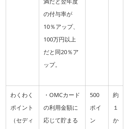
満だと翌年度
の付与率が
10％アップ、
100万円以上
だと同20％ア
ップ。
わくわく
・OMCカード
500
約
ポイント
の利用金額に
ポイ
１
（セディ
応じて貯まる
ン
か