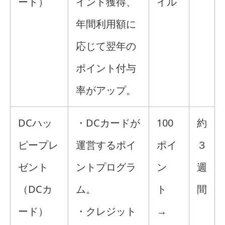
ード）
イント獲得、
イル
年間利用額に
応じて翌年の
ポイント付与
率がアップ。
DCハッ
・DCカードが
100
約
ピープレ
運営するポイ
ポイ
３
ゼント
ントプログラ
ン
週
（DCカ
ム。
ト
間
ード）
・クレジット
→