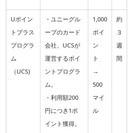
Uポイン
・ユニーグル
1,000
約
トプラス
ープのカード
ポイ
３
プログラ
会社、UCSが
ン
週
ム
運営するポイ
ト
間
（UCS)
ントプログラ
→
ム。
500
・利用額200
マイ
円につき1ポ
ル
イント獲得。