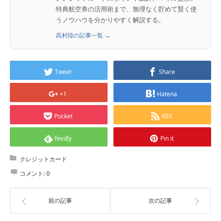
特典航空券の活用術まで、無理なく貯めて賢く使
うノウハウを分かりやすく解説する。
高村陸の記事一覧 →
Tweet
Share
+1
Hatena
Pocket
RSS
feedly
Pin it
クレジットカード
コメント:
0
前の記事
次の記事